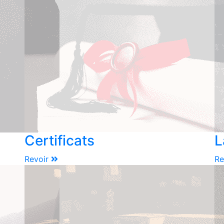
Certificats
L
Revoir
Re