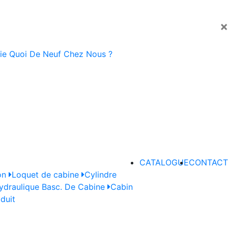
×
ie
Quoi De Neuf Chez Nous ?
CATALOGUE
CONTACT
on
Loquet de cabine
Cylindre
draulique Basc. De Cabine
Cabin
oduit