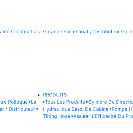
alité
Certificats
La Garantie
Partenariat / Distributeur
Galer
PRODUITS
tre Politique
La
Tous Les Produits
Cylindre De Directi
at / Distributeur
Hydraulique Basc. De Cabine
Pompe Hy
Tilting Hose
Assurer L’Efficacité Du Pr