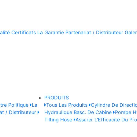
alité
Certificats
La Garantie
Partenariat / Distributeur
Galer
PRODUITS
tre Politique
La
Tous Les Produits
Cylindre De Directi
at / Distributeur
Hydraulique Basc. De Cabine
Pompe Hy
Tilting Hose
Assurer L’Efficacité Du Pr