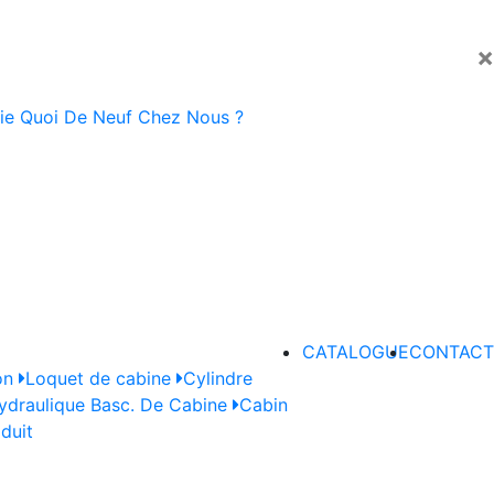
×
ie
Quoi De Neuf Chez Nous ?
CATALOGUE
CONTACT
on
Loquet de cabine
Cylindre
draulique Basc. De Cabine
Cabin
oduit