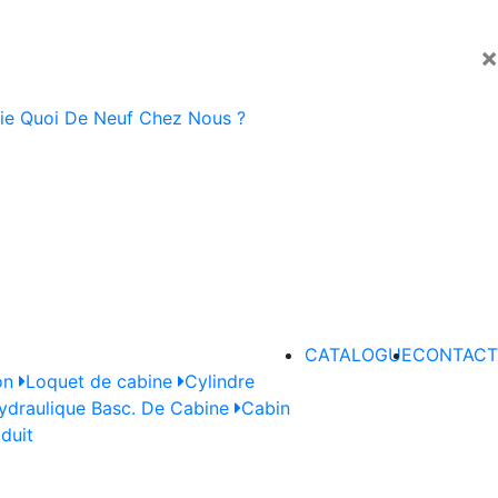
×
ie
Quoi De Neuf Chez Nous ?
CATALOGUE
CONTACT
on
Loquet de cabine
Cylindre
draulique Basc. De Cabine
Cabin
oduit