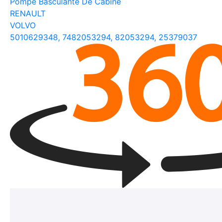
Pompe Basculante De Cabine
RENAULT
VOLVO
5010629348, 7482053294, 82053294, 25379037