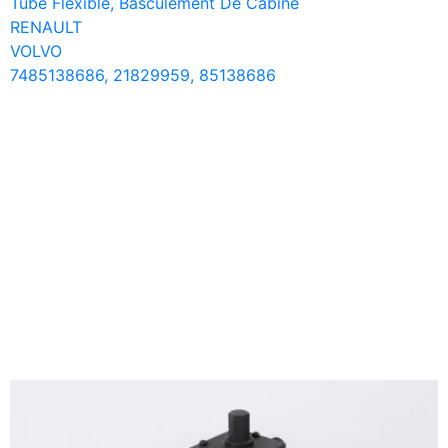
Tube Flexible, Basculement De Cabine
RENAULT
VOLVO
7485138686, 21829959, 85138686