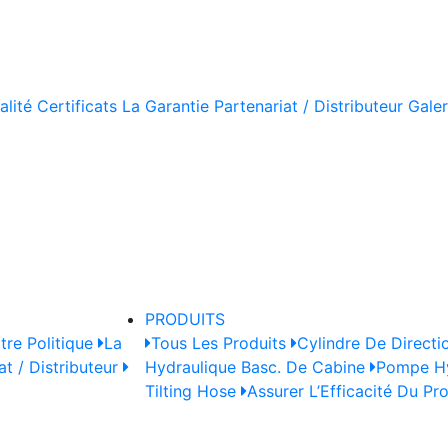
alité
Certificats
La Garantie
Partenariat / Distributeur
Galer
PRODUITS
tre Politique
La
Tous Les Produits
Cylindre De Directi
at / Distributeur
Hydraulique Basc. De Cabine
Pompe Hy
Tilting Hose
Assurer L’Efficacité Du Pr