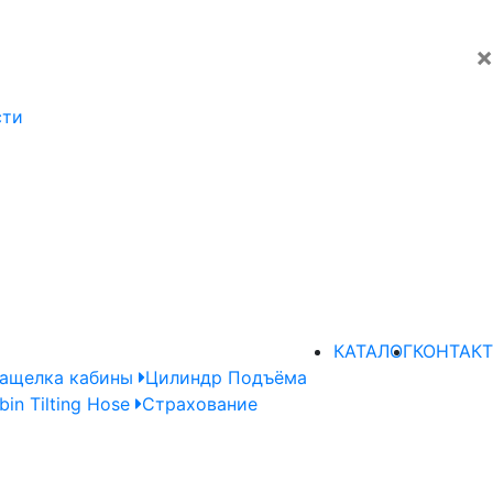
×
сти
КАТАЛОГ
КОНТАКТ
ащелка кабины
Цилиндр Подъёма
bin Tilting Hose
Страхование