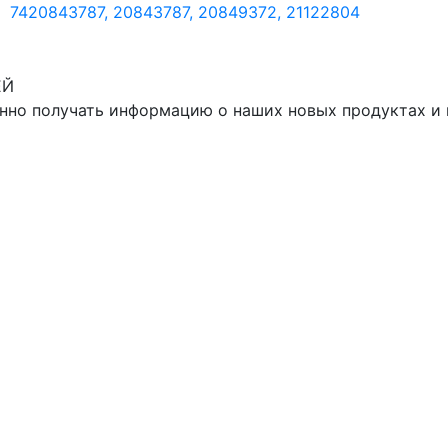
7420843787, 20843787, 20849372, 21122804
ЕЙ
нно получать информацию о наших новых продуктах и 