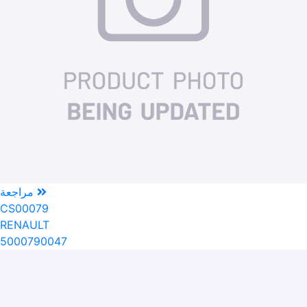
مراجعة
CS00079
RENAULT
5000790047