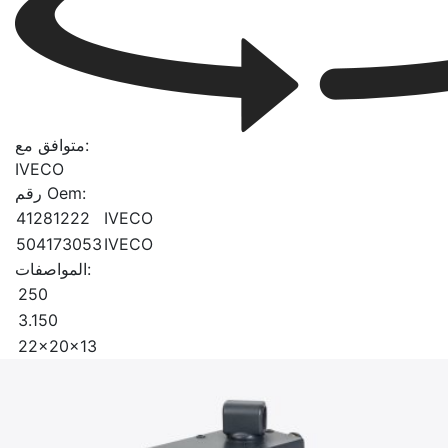
متوافق مع:
IVECO
رقم Oem:
41281222
IVECO
504173053
IVECO
المواصفات:
250
3.150
22x20x13