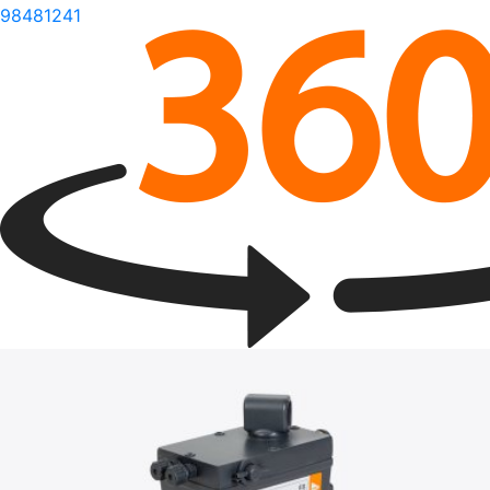
98481241