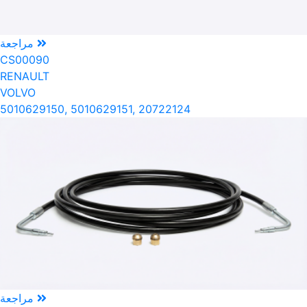
مراجعة
CS00090
RENAULT
VOLVO
5010629150, 5010629151, 20722124
مراجعة