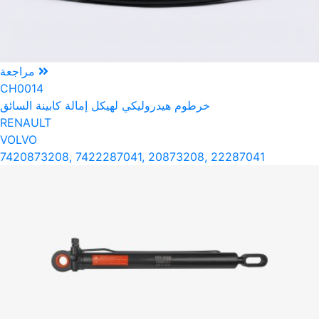
مراجعة
CH0014
خرطوم هيدروليكي لهيكل إمالة كابينة السائق
RENAULT
VOLVO
7420873208, 7422287041, 20873208, 22287041