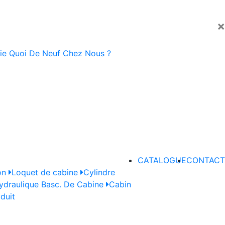
×
ie
Quoi De Neuf Chez Nous ?
CATALOGUE
CONTACT
on
Loquet de cabine
Cylindre
draulique Basc. De Cabine
Cabin
oduit