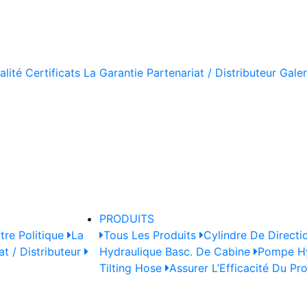
alité
Certificats
La Garantie
Partenariat / Distributeur
Galer
PRODUITS
tre Politique
La
Tous Les Produits
Cylindre De Directi
at / Distributeur
Hydraulique Basc. De Cabine
Pompe Hy
Tilting Hose
Assurer L’Efficacité Du Pr