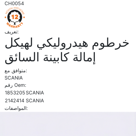
CH0054
تعريف:
خرطوم هيدروليكي لهيكل
إمالة كابينة السائق
متوافق مع:
SCANIA
رقم Oem:
1853205
SCANIA
2142414
SCANIA
المواصفات: