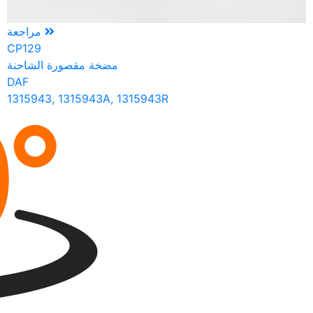
مراجعة
CP129
مضخة مقصورة الشاحنة
DAF
1315943, 1315943A, 1315943R