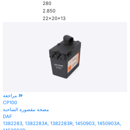
280
2.850
22x20x13
مراجعة
CP100
مضخة مقصورة الشاحنة
DAF
1382283, 1382283A, 1382283R, 1450903, 1450903A,