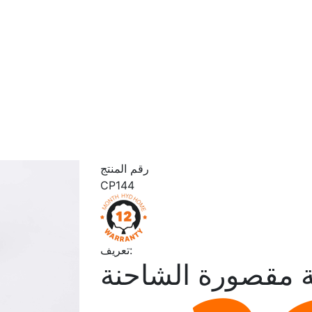
رقم المنتج
CP144
تعريف:
مقصورة الشاحنة