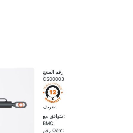
رقم المنتج
CS00003
تعريف:
متوافق مع:
BMC
رقم Oem: