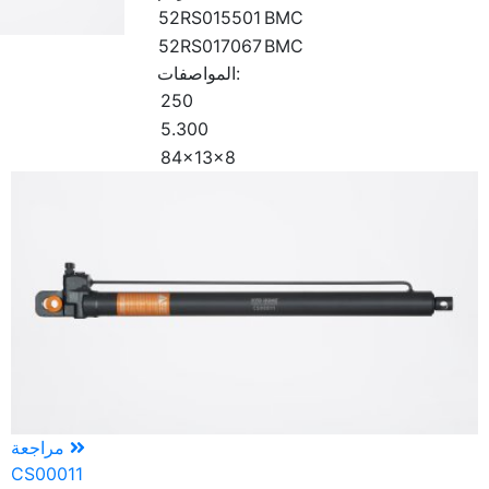
52RS015501
BMC
52RS017067
BMC
المواصفات:
250
5.300
84x13x8
مراجعة
CS00011