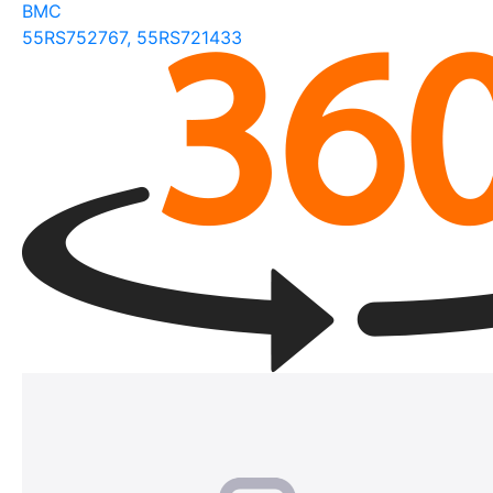
BMC
55RS752767, 55RS721433