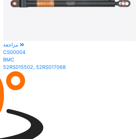
مراجعة
CS00004
BMC
52RS015502, 52RS017068