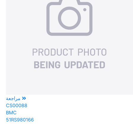
مراجعة
CS00088
BMC
51RS980166