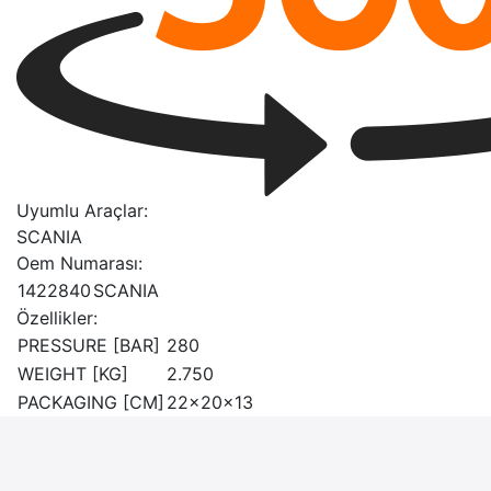
Uyumlu Araçlar:
SCANIA
Oem Numarası:
1422840
SCANIA
Özellikler:
PRESSURE [BAR]
280
WEIGHT [KG]
2.750
PACKAGING [CM]
22x20x13