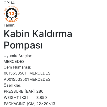
CP114
Tanım:
Kabin Kaldırma
Pompası
Uyumlu Araçlar:
MERCEDES
Oem Numarası:
0015533501
MERCEDES
A0015533501
MERCEDES
Özellikler:
PRESSURE [BAR]
280
WEIGHT [KG]
3.850
PACKAGING [CM]
22x20x13