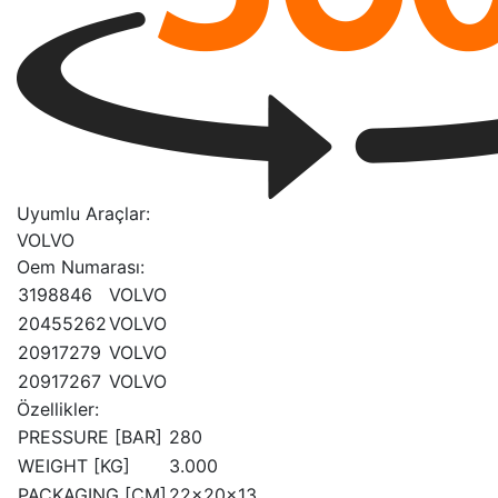
Uyumlu Araçlar:
VOLVO
Oem Numarası:
3198846
VOLVO
20455262
VOLVO
20917279
VOLVO
20917267
VOLVO
Özellikler:
PRESSURE [BAR]
280
WEIGHT [KG]
3.000
PACKAGING [CM]
22x20x13