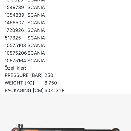
1549739
SCANIA
1354889
SCANIA
1466507
SCANIA
1720926
SCANIA
517325
SCANIA
10575103
SCANIA
10575206
SCANIA
10575164
SCANIA
Özellikler:
PRESSURE [BAR]
250
WEIGHT [KG]
8.750
PACKAGING [CM]
60x13x8