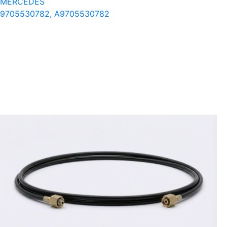
MERCEDES
9705530782, A9705530782