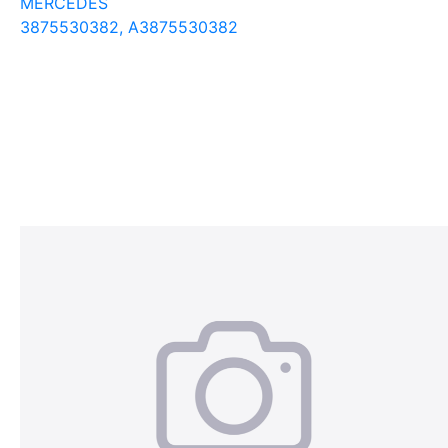
MERCEDES
3875530382, A3875530382