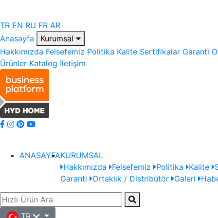
TR
EN
RU
FR
AR
Anasayfa
Kurumsal
Hakkımızda
Felsefemiz
Politika
Kalite
Sertifikalar
Garanti
O
Ürünler
Katalog
İletişim
ANASAYFA
KURUMSAL
Hakkımızda
Felsefemiz
Politika
Kalite
S
Garanti
Ortaklık / Distribütör
Galeri
Habe
TR