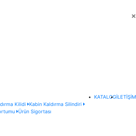
×
KATALOG
İLETİŞİM
dırma Kilidi
Kabin Kaldırma Silindiri
ortumu
Ürün Sigortası