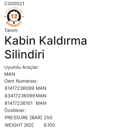
CS00021
Tanım:
Kabin Kaldırma
Silindiri
Uyumlu Araçlar:
MAN
Oem Numarası:
81417236099
MAN
83417236099
MAN
81417236101
MAN
Özellikler:
PRESSURE [BAR]
250
WEIGHT [KG]
6.100