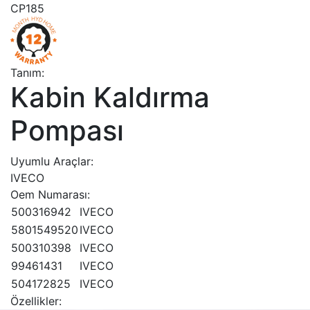
CP185
Tanım:
Kabin Kaldırma
Pompası
Uyumlu Araçlar:
IVECO
Oem Numarası:
500316942
IVECO
5801549520
IVECO
500310398
IVECO
99461431
IVECO
504172825
IVECO
Özellikler: