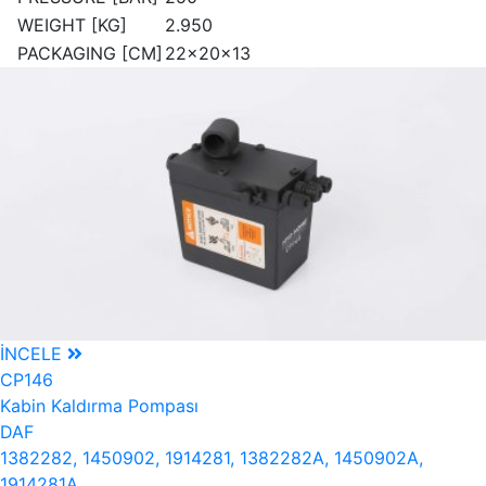
WEIGHT [KG]
2.950
PACKAGING [CM]
22x20x13
İNCELE
CP146
Kabin Kaldırma Pompası
DAF
1382282, 1450902, 1914281, 1382282A, 1450902A,
1914281A...