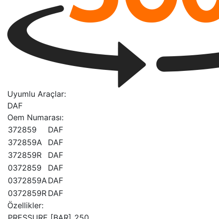
Uyumlu Araçlar:
DAF
Oem Numarası:
372859
DAF
372859A
DAF
372859R
DAF
0372859
DAF
0372859A
DAF
0372859R
DAF
Özellikler:
PRESSURE [BAR]
250