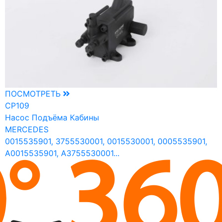
ПОСМОТРЕТЬ
CP109
Насос Подъёма Кабины
MERCEDES
0015535901, 3755530001, 0015530001, 0005535901,
A0015535901, A3755530001...