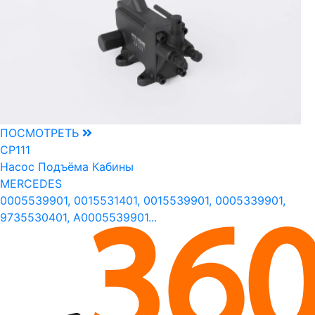
ПОСМОТРЕТЬ
CP111
Насос Подъёма Кабины
MERCEDES
0005539901, 0015531401, 0015539901, 0005339901,
9735530401, A0005539901...