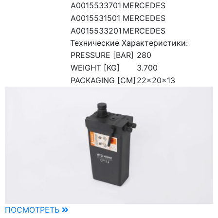
A0015533701
MERCEDES
A0015531501
MERCEDES
A0015533201
MERCEDES
Технические Характеристики:
PRESSURE [BAR]
280
WEIGHT [KG]
3.700
PACKAGING [CM]
22x20x13
ПОСМОТРЕТЬ