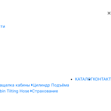
×
сти
КАТАЛОГ
КОНТАКТ
ащелка кабины
Цилиндр Подъёма
bin Tilting Hose
Страхование