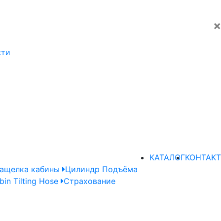
×
сти
КАТАЛОГ
КОНТАКТ
ащелка кабины
Цилиндр Подъёма
bin Tilting Hose
Страхование