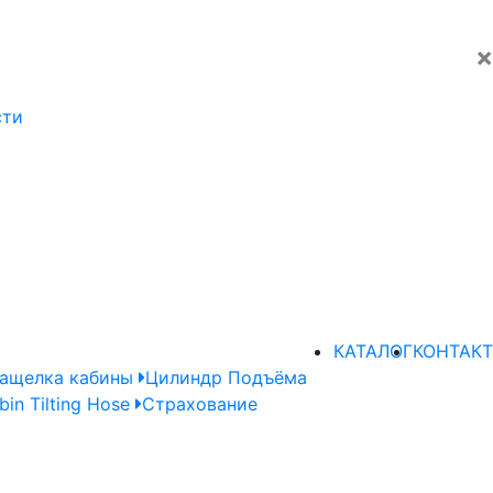
×
сти
КАТАЛОГ
КОНТАКТ
ащелка кабины
Цилиндр Подъёма
bin Tilting Hose
Страхование