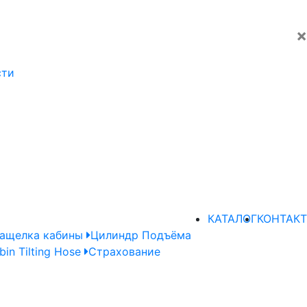
×
сти
КАТАЛОГ
КОНТАКТ
ащелка кабины
Цилиндр Подъёма
bin Tilting Hose
Страхование